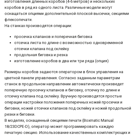
изготовления длинных коробов (4-6 метров) и нескольких
коробов в ряд из одного листа. Различные модели могут
оснащаться опциями дополнительной плоской высечки, секциями
флексопечати.
На станках производятся операции:
просечка клапанов и поперечная биговка
отсечка листа по длине с возможностью одновременной
отсечки клапана под склейку
продольная биговка и резка
изготовление коробов в два или три ряда (опция)
Размеры коробов задаются оператором в блок управления на
цветной панели управления. Согласно заданным параметрам
станок в продольном направлении автоматически произведет
поперечную просечку клапанов и биговку, отсечку по длине и
отсечку клапана под склейку. Вручную производятся простые
операции настройки положения поперечных ножей просечки и
биговки, ножей отсечки клапанов под склейку и ножей продольной
резки и биговки.
В моделях, оснащенный секциями печати (Boxmatic Manual
18/23DCPE-D), оператор может программировать каждую
печатную секцию. Использование качественных комплектующих и